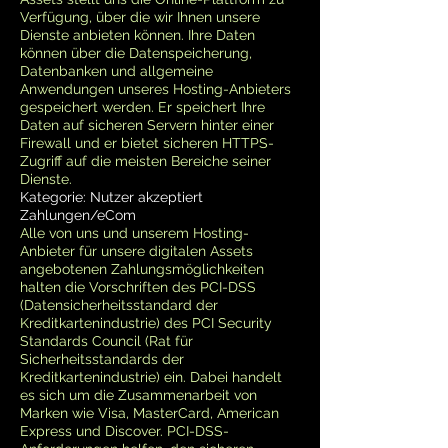
Verfügung, über die wir Ihnen unsere
Dienste anbieten können. Ihre Daten
können über die Datenspeicherung,
Datenbanken und allgemeine
Anwendungen unseres Hosting-Anbieters
gespeichert werden. Er speichert Ihre
Daten auf sicheren Servern hinter einer
Firewall und er bietet sicheren HTTPS-
Zugriff auf die meisten Bereiche seiner
Dienste.
Kategorie: Nutzer akzeptiert
Zahlungen/eCom
Alle von uns und unserem Hosting-
Anbieter für unsere digitalen Assets
angebotenen Zahlungsmöglichkeiten
halten die Vorschriften des PCI-DSS
(Datensicherheitsstandard der
Kreditkartenindustrie) des PCI Security
Standards Council (Rat für
Sicherheitsstandards der
Kreditkartenindustrie) ein. Dabei handelt
es sich um die Zusammenarbeit von
Marken wie Visa, MasterCard, American
Express und Discover. PCI-DSS-