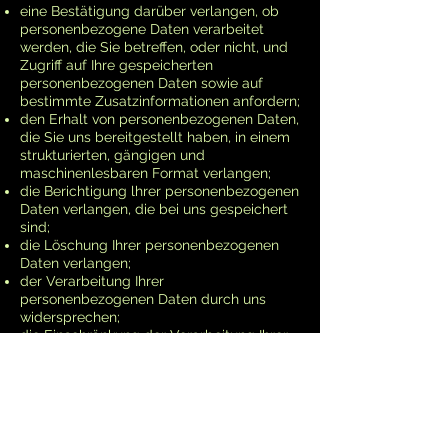
eine Bestätigung darüber verlangen, ob
personenbezogene Daten verarbeitet
werden, die Sie betreffen, oder nicht, und
Zugriff auf Ihre gespeicherten
personenbezogenen Daten sowie auf
bestimmte Zusatzinformationen anfordern;
den Erhalt von personenbezogenen Daten,
die Sie uns bereitgestellt haben, in einem
strukturierten, gängigen und
maschinenlesbaren Format verlangen;
die Berichtigung lhrer personenbezogenen
Daten verlangen, die bei uns gespeichert
sind;
die Löschung Ihrer personenbezogenen
Daten verlangen;
der Verarbeitung Ihrer
personenbezogenen Daten durch uns
widersprechen;
die Einschränkung der Verarbeitung Ihrer
personenbezogenen Daten verlangen,
oder
eine Beschwerde bei einer
Aufsichtsbehörde einreichen.
Bitte beachten Sie jedoch, dass diese
Rechte nicht uneingeschränkt gültig sind