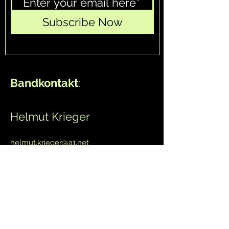
Subscribe Now
Bandkontakt
:
Helmut Krieger
helmut.krieger@a1.net
Mobil:
0676 711 90 60
Andrea Lingner