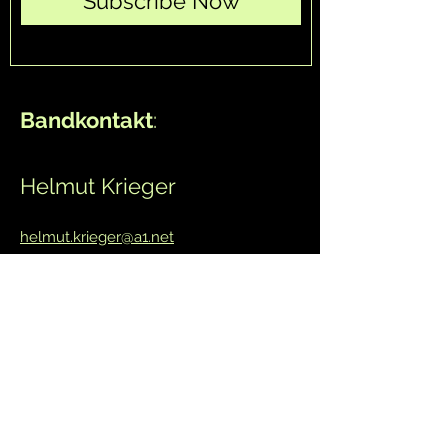
Subscribe Now
Bandkontakt
:
Helmut Krieger
helmut.krieger@a1.net
Mobil:
0676 711 90 60
Andrea Lingner
Mobil: +43 (0) 664 39 46 636