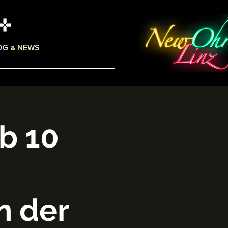
OG & NEWS
b 10
n der