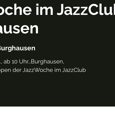
che im JazzClu
ausen
Burghausen
., ab 10 Uhr…Burghausen,
pen der JazzWoche im JazzClub