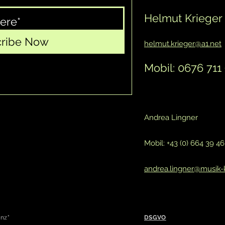
Helmut Krieger
cribe Now
helmut.krieger@a1.net
Mobil: 0676 711
Andrea Lingner
Mobil: +43 (0) 664 39 4
andrea.lingner@musik-k
inz"
DSGVO