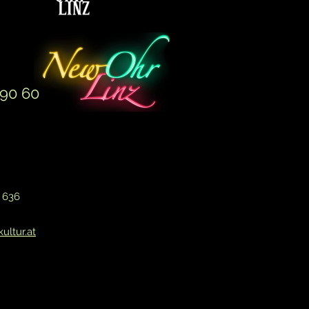
 90 60
6 636
ultur.at